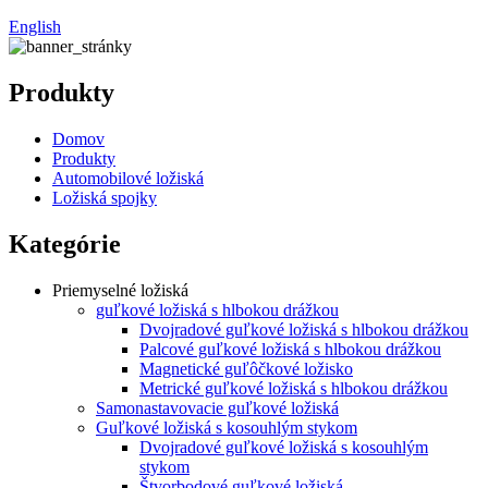
English
Produkty
Domov
Produkty
Automobilové ložiská
Ložiská spojky
Kategórie
Priemyselné ložiská
guľkové ložiská s hlbokou drážkou
Dvojradové guľkové ložiská s hlbokou drážkou
Palcové guľkové ložiská s hlbokou drážkou
Magnetické guľôčkové ložisko
Metrické guľkové ložiská s hlbokou drážkou
Samonastavovacie guľkové ložiská
Guľkové ložiská s kosouhlým stykom
Dvojradové guľkové ložiská s kosouhlým
stykom
Štvorbodové guľkové ložiská