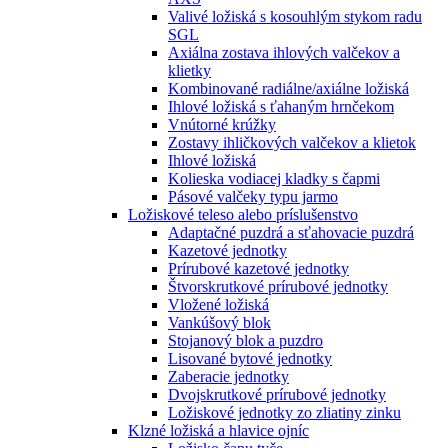
Valivé ložiská s kosouhlým stykom radu
SGL
Axiálna zostava ihlových valčekov a
klietky
Kombinované radiálne/axiálne ložiská
Ihlové ložiská s ťahaným hrnčekom
Vnútorné krúžky
Zostavy ihličkových valčekov a klietok
Ihlové ložiská
Kolieska vodiacej kladky s čapmi
Pásové valčeky typu jarmo
Ložiskové teleso alebo príslušenstvo
Adaptačné puzdrá a sťahovacie puzdrá
Kazetové jednotky
Prírubové kazetové jednotky
Štvorskrutkové prírubové jednotky
Vložené ložiská
Vankúšový blok
Stojanový blok a puzdro
Lisované bytové jednotky
Zaberacie jednotky
Dvojskrutkové prírubové jednotky
Ložiskové jednotky zo zliatiny zinku
Klzné ložiská a hlavice ojníc