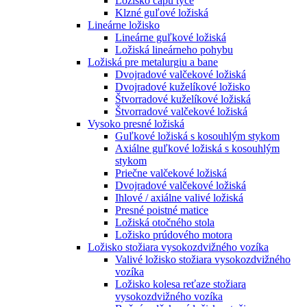
Ložisko čapu tyče
Klzné guľové ložiská
Lineárne ložisko
Lineárne guľkové ložiská
Ložiská lineárneho pohybu
Ložiská pre metalurgiu a bane
Dvojradové valčekové ložiská
Dvojradové kuželíkové ložisko
Štvorradové kuželíkové ložiská
Štvorradové valčekové ložiská
Vysoko presné ložiská
Guľkové ložiská s kosouhlým stykom
Axiálne guľkové ložiská s kosouhlým
stykom
Priečne valčekové ložiská
Dvojradové valčekové ložiská
Ihlové / axiálne valivé ložiská
Presné poistné matice
Ložiská otočného stola
Ložisko prúdového motora
Ložisko stožiara vysokozdvižného vozíka
Valivé ložisko stožiara vysokozdvižného
vozíka
Ložisko kolesa reťaze stožiara
vysokozdvižného vozíka