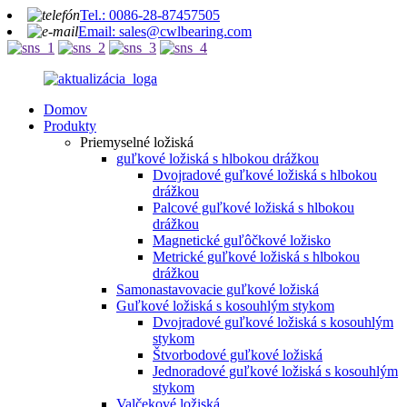
Tel.: 0086-28-87457505
Email: sales@cwlbearing.com
Domov
Produkty
Priemyselné ložiská
guľkové ložiská s hlbokou drážkou
Dvojradové guľkové ložiská s hlbokou
drážkou
Palcové guľkové ložiská s hlbokou
drážkou
Magnetické guľôčkové ložisko
Metrické guľkové ložiská s hlbokou
drážkou
Samonastavovacie guľkové ložiská
Guľkové ložiská s kosouhlým stykom
Dvojradové guľkové ložiská s kosouhlým
stykom
Štvorbodové guľkové ložiská
Jednoradové guľkové ložiská s kosouhlým
stykom
Valčekové ložiská