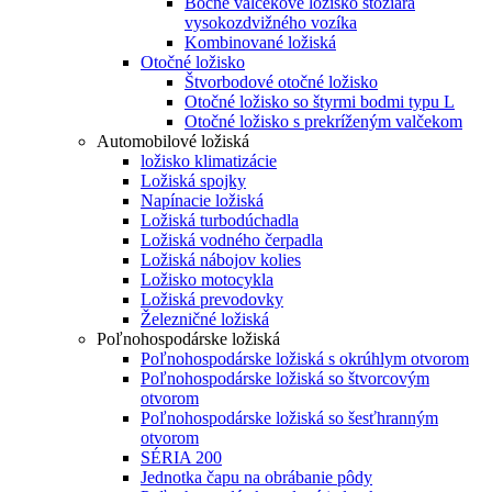
Bočné valčekové ložisko stožiara
vysokozdvižného vozíka
Kombinované ložiská
Otočné ložisko
Štvorbodové otočné ložisko
Otočné ložisko so štyrmi bodmi typu L
Otočné ložisko s prekríženým valčekom
Automobilové ložiská
ložisko klimatizácie
Ložiská spojky
Napínacie ložiská
Ložiská turbodúchadla
Ložiská vodného čerpadla
Ložiská nábojov kolies
Ložisko motocykla
Ložiská prevodovky
Železničné ložiská
Poľnohospodárske ložiská
Poľnohospodárske ložiská s okrúhlym otvorom
Poľnohospodárske ložiská so štvorcovým
otvorom
Poľnohospodárske ložiská so šesťhranným
otvorom
SÉRIA 200
Jednotka čapu na obrábanie pôdy