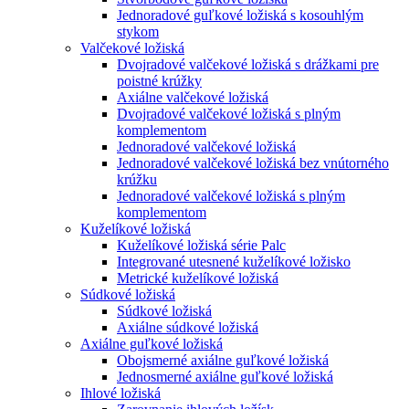
Jednoradové guľkové ložiská s kosouhlým
stykom
Valčekové ložiská
Dvojradové valčekové ložiská s drážkami pre
poistné krúžky
Axiálne valčekové ložiská
Dvojradové valčekové ložiská s plným
komplementom
Jednoradové valčekové ložiská
Jednoradové valčekové ložiská bez vnútorného
krúžku
Jednoradové valčekové ložiská s plným
komplementom
Kuželíkové ložiská
Kuželíkové ložiská série Palc
Integrované utesnené kuželíkové ložisko
Metrické kuželíkové ložiská
Súdkové ložiská
Súdkové ložiská
Axiálne súdkové ložiská
Axiálne guľkové ložiská
Obojsmerné axiálne guľkové ložiská
Jednosmerné axiálne guľkové ložiská
Ihlové ložiská