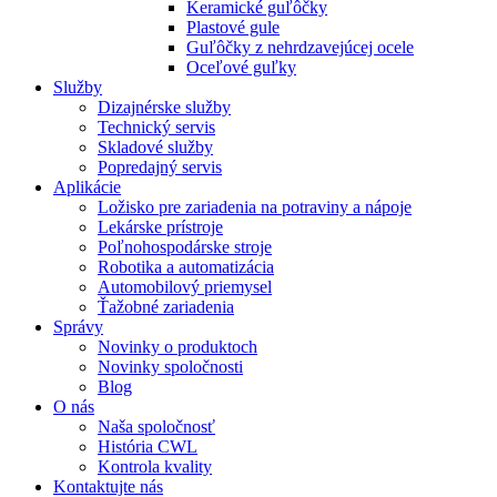
Keramické guľôčky
Plastové gule
Guľôčky z nehrdzavejúcej ocele
Oceľové guľky
Služby
Dizajnérske služby
Technický servis
Skladové služby
Popredajný servis
Aplikácie
Ložisko pre zariadenia na potraviny a nápoje
Lekárske prístroje
Poľnohospodárske stroje
Robotika a automatizácia
Automobilový priemysel
Ťažobné zariadenia
Správy
Novinky o produktoch
Novinky spoločnosti
Blog
O nás
Naša spoločnosť
História CWL
Kontrola kvality
Kontaktujte nás