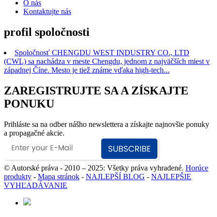
O nás
Kontaktujte nás
profil spoločnosti
Spoločnosť CHENGDU WEST INDUSTRY CO., LTD
(CWL) sa nachádza v meste Chengdu, jednom z najväčších miest v
západnej Číne. Mesto je tiež známe vďaka high-tech...
ZAREGISTRUJTE SA A ZÍSKAJTE
PONUKU
Prihláste sa na odber nášho newslettera a získajte najnovšie ponuky
a propagačné akcie.
© Autorské práva - 2010 – 2025: Všetky práva vyhradené.
Horúce
produkty
-
Mapa stránok
-
NAJLEPŠÍ BLOG
-
NAJLEPŠIE
VYHĽADÁVANIE