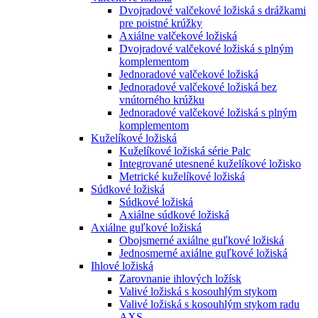
Dvojradové valčekové ložiská s drážkami
pre poistné krúžky
Axiálne valčekové ložiská
Dvojradové valčekové ložiská s plným
komplementom
Jednoradové valčekové ložiská
Jednoradové valčekové ložiská bez
vnútorného krúžku
Jednoradové valčekové ložiská s plným
komplementom
Kuželíkové ložiská
Kuželíkové ložiská série Palc
Integrované utesnené kuželíkové ložisko
Metrické kuželíkové ložiská
Súdkové ložiská
Súdkové ložiská
Axiálne súdkové ložiská
Axiálne guľkové ložiská
Obojsmerné axiálne guľkové ložiská
Jednosmerné axiálne guľkové ložiská
Ihlové ložiská
Zarovnanie ihlových ložísk
Valivé ložiská s kosouhlým stykom
Valivé ložiská s kosouhlým stykom radu
AXS