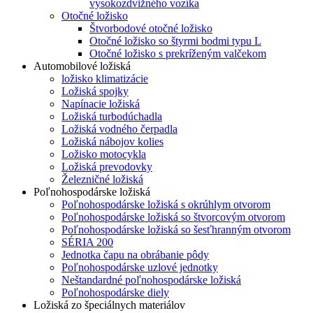
vysokozdvižného vozíka
Otočné ložisko
Štvorbodové otočné ložisko
Otočné ložisko so štyrmi bodmi typu L
Otočné ložisko s prekríženým valčekom
Automobilové ložiská
ložisko klimatizácie
Ložiská spojky
Napínacie ložiská
Ložiská turbodúchadla
Ložiská vodného čerpadla
Ložiská nábojov kolies
Ložisko motocykla
Ložiská prevodovky
Železničné ložiská
Poľnohospodárske ložiská
Poľnohospodárske ložiská s okrúhlym otvorom
Poľnohospodárske ložiská so štvorcovým otvorom
Poľnohospodárske ložiská so šesťhranným otvorom
SÉRIA 200
Jednotka čapu na obrábanie pôdy
Poľnohospodárske uzlové jednotky
Neštandardné poľnohospodárske ložiská
Poľnohospodárske diely
Ložiská zo špeciálnych materiálov