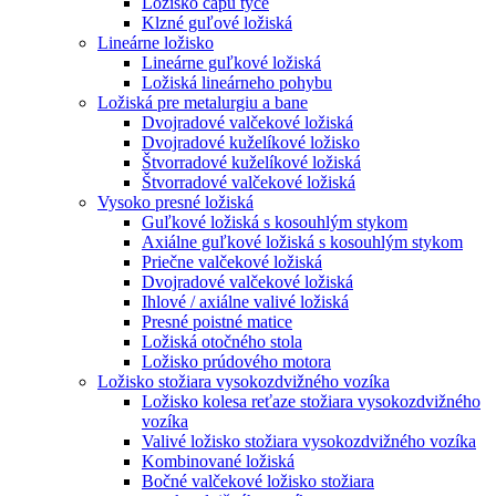
Ložisko čapu tyče
Klzné guľové ložiská
Lineárne ložisko
Lineárne guľkové ložiská
Ložiská lineárneho pohybu
Ložiská pre metalurgiu a bane
Dvojradové valčekové ložiská
Dvojradové kuželíkové ložisko
Štvorradové kuželíkové ložiská
Štvorradové valčekové ložiská
Vysoko presné ložiská
Guľkové ložiská s kosouhlým stykom
Axiálne guľkové ložiská s kosouhlým stykom
Priečne valčekové ložiská
Dvojradové valčekové ložiská
Ihlové / axiálne valivé ložiská
Presné poistné matice
Ložiská otočného stola
Ložisko prúdového motora
Ložisko stožiara vysokozdvižného vozíka
Ložisko kolesa reťaze stožiara vysokozdvižného
vozíka
Valivé ložisko stožiara vysokozdvižného vozíka
Kombinované ložiská
Bočné valčekové ložisko stožiara