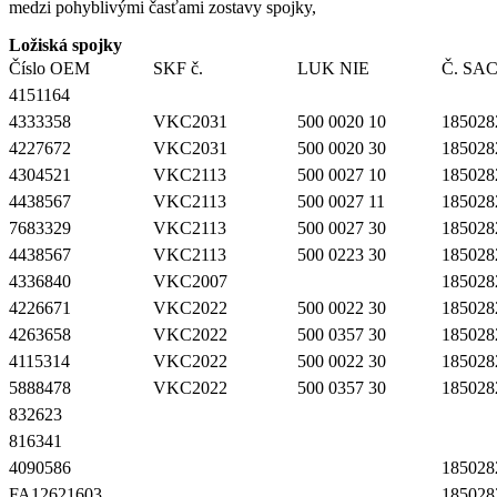
medzi pohyblivými časťami zostavy spojky,
Ložiská spojky
Číslo OEM
SKF č.
LUK NIE
Č. SA
4151164
4333358
VKC2031
500 0020 10
185028
4227672
VKC2031
500 0020 30
185028
4304521
VKC2113
500 0027 10
185028
4438567
VKC2113
500 0027 11
185028
7683329
VKC2113
500 0027 30
185028
4438567
VKC2113
500 0223 30
185028
4336840
VKC2007
185028
4226671
VKC2022
500 0022 30
185028
4263658
VKC2022
500 0357 30
185028
4115314
VKC2022
500 0022 30
185028
5888478
VKC2022
500 0357 30
185028
832623
816341
4090586
185028
FA12621603
185028