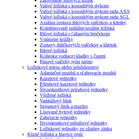
Zarovnanie ihlových ložísk
Valivé ložiská s kosouhlým stykom
Valivé ložiská s kosouhlým stykom radu AXS
Valivé ložiská s kosouhlým stykom radu SGL
Axiálna zostava ihlových valčekov a klietky
Kombinované radiálne/axiálne ložiská
Ihlové ložiská s ťahaným hrnčekom
Vnútorné krúžky
Zostavy ihličkových valčekov a klietok
Ihlové ložiská
Kolieska vodiacej kladky s čapmi
Pásové valčeky typu jarmo
Ložiskové teleso alebo príslušenstvo
Adaptačné puzdrá a sťahovacie puzdrá
Kazetové jednotky
Prírubové kazetové jednotky
Štvorskrutkové prírubové jednotky
Vložené ložiská
Vankúšový blok
Stojanový blok a puzdro
Lisované bytové jednotky
Zaberacie jednotky
Dvojskrutkové prírubové jednotky
Ložiskové jednotky zo zliatiny zinku
Klzné ložiská a hlavice ojníc