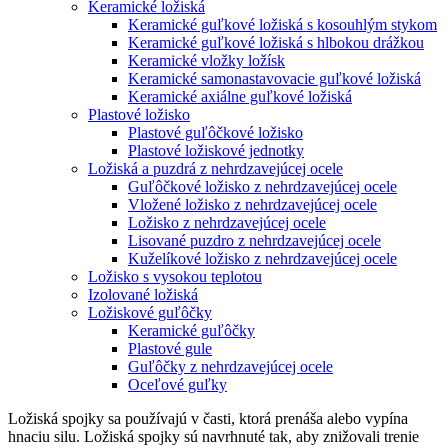
Keramické ložiská
Keramické guľkové ložiská s kosouhlým stykom
Keramické guľkové ložiská s hlbokou drážkou
Keramické vložky ložísk
Keramické samonastavovacie guľkové ložiská
Keramické axiálne guľkové ložiská
Plastové ložisko
Plastové guľôčkové ložisko
Plastové ložiskové jednotky
Ložiská a puzdrá z nehrdzavejúcej ocele
Guľôčkové ložisko z nehrdzavejúcej ocele
Vložené ložisko z nehrdzavejúcej ocele
Ložisko z nehrdzavejúcej ocele
Lisované puzdro z nehrdzavejúcej ocele
Kuželíkové ložisko z nehrdzavejúcej ocele
Ložisko s vysokou teplotou
Izolované ložiská
Ložiskové guľôčky
Keramické guľôčky
Plastové gule
Guľôčky z nehrdzavejúcej ocele
Oceľové guľky
Ložiská spojky sa používajú v časti, ktorá prenáša alebo vypína
hnaciu silu. Ložiská spojky sú navrhnuté tak, aby znižovali trenie