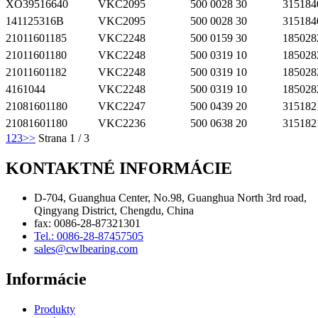
XO39516640
VKC2095
500 0028 30
315184
141125316B
VKC2095
500 0028 30
315184
21011601185
VKC2248
500 0159 30
185028
21011601180
VKC2248
500 0319 10
185028
21011601182
VKC2248
500 0319 10
185028
4161044
VKC2248
500 0319 10
185028
21081601180
VKC2247
500 0439 20
315182
21081601180
VKC2236
500 0638 20
315182
1
2
3
>>
Strana 1 / 3
KONTAKTNÉ INFORMÁCIE
D-704, Guanghua Center, No.98, Guanghua North 3rd road,
Qingyang District, Chengdu, China
fax: 0086-28-87321301
Tel.: 0086-28-87457505
sales@cwlbearing.com
Informácie
Produkty