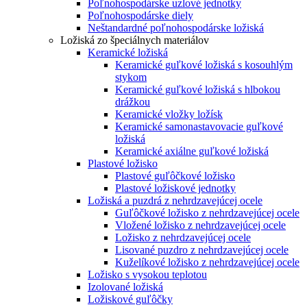
Poľnohospodárske uzlové jednotky
Poľnohospodárske diely
Neštandardné poľnohospodárske ložiská
Ložiská zo špeciálnych materiálov
Keramické ložiská
Keramické guľkové ložiská s kosouhlým
stykom
Keramické guľkové ložiská s hlbokou
drážkou
Keramické vložky ložísk
Keramické samonastavovacie guľkové
ložiská
Keramické axiálne guľkové ložiská
Plastové ložisko
Plastové guľôčkové ložisko
Plastové ložiskové jednotky
Ložiská a puzdrá z nehrdzavejúcej ocele
Guľôčkové ložisko z nehrdzavejúcej ocele
Vložené ložisko z nehrdzavejúcej ocele
Ložisko z nehrdzavejúcej ocele
Lisované puzdro z nehrdzavejúcej ocele
Kuželíkové ložisko z nehrdzavejúcej ocele
Ložisko s vysokou teplotou
Izolované ložiská
Ložiskové guľôčky